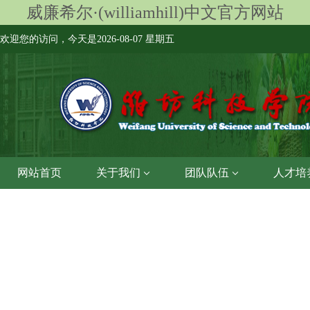
威廉希尔·(williamhill)中文官方网站
欢迎您的访问，今天是
2026-08-07 星期五
网站首页
关于我们
团队队伍
人才培