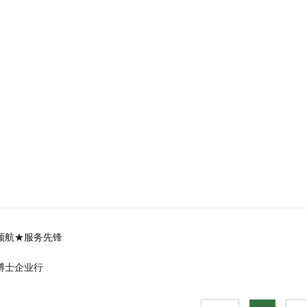
旗领航★服务先锋
员博士企业行