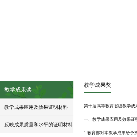
教学成果奖
教学成果奖
第十届高等教育省级教学成
教学成果应用及效果证明材料
一、教学成果应用及效果证
反映成果质量和水平的证明材料
1.教育部对本教学成果给予