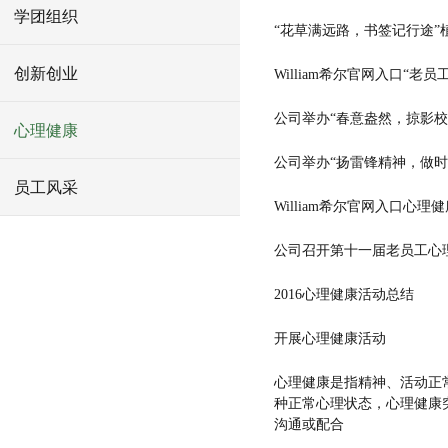
学团组织
“花草满远路，书签记行途
创新创业
William希尔官网入口“老
公司举办“春意盎然，掠影校
心理健康
公司举办“扬雷锋精神，做时
员工风采
William希尔官网入口心理
公司召开第十一届老员工心
2016心理健康活动总结
开展心理健康活动
心理健康是指精神、活动正
种正常心理状态，心理健康
沟通或配合