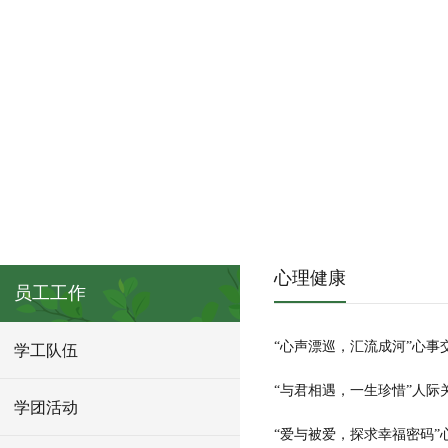
心理健康
员工工作
“心声漂巡，汇流成河”心事
学工队伍
“与君相遇，一生珍惜”人际
学团活动
“爱与被爱，探求幸福密码”