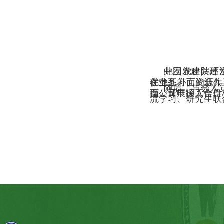
中国农科院环
此次党建共建
优势互补、资源共
在业务方面的合作
随后，与会人
面，开展深入合作
推公司申硕工作目
流学习、研究生联