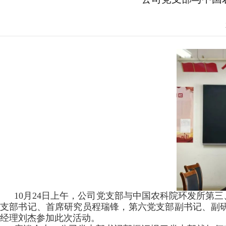
10月24日上午，公司党支部与中国农科院环发所第
支部书记、首席研究员程瑞锋，第六党支部副书记、副
经理刘杰参加此次活动。