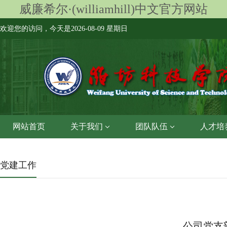
威廉希尔·(williamhill)中文官方网站
欢迎您的访问，今天是
2026-08-09 星期日
网站首页
关于我们
团队队伍
人才培
党建工作
公司党支