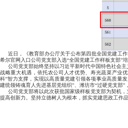
近日，《教育部办公厅关于公布第四批全国党建工作示范
希尔官网入口公司党支部入选“全国党建工作样板支部”
公司党支部始终坚持以习近平新时代中国特色社会主
战略重大机遇，依托农公司人才优势、寿光蔬菜产业优
科”智力支撑，实现以高质量党建引领各项事业高质量发展
建统领铸魂育人先进基层党组织”、潍坊市“过硬党支部”
公司党支部将以此次获批国家级样板党支部为契机，
提高创新力。坚持立德树人为根本，抓实党建思政工作品牌