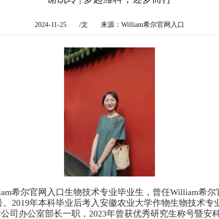
2024-11-25
/文
来源：William希尔官网入口
lliam希尔官网入口生物技术专业毕业生，曾任Willia
干事称号。2019年本科毕业后考入安徽农业大学作物生物技术
公司办公室部长一职，2023年曾获优秀研究生称号暨安