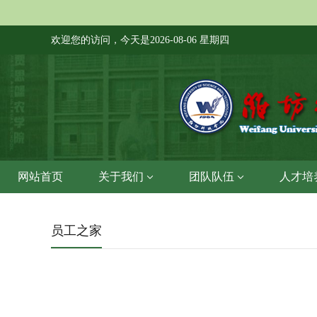
欢迎您的访问，今天是
2026-08-06 星期四
网站首页
关于我们
团队队伍
人才培
员工之家