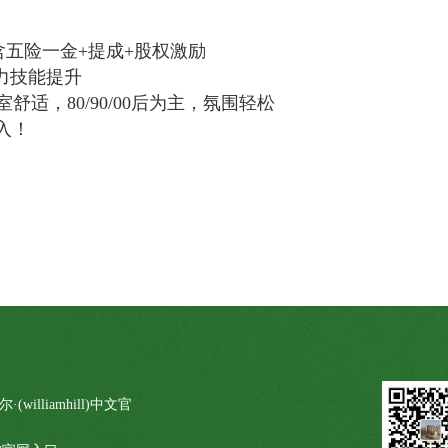
起），含五险一金+提成+股权激励
助力技能提升
舒适，80/90/00后为主，氛围轻松
入！
illiamhill)中文官