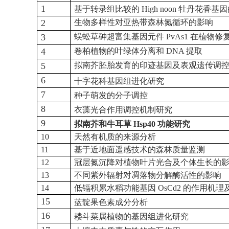
1
基于转录组比较的
High noon
牡丹花香基因
2
生物多样性对亚热带森林氮循环的影响
3
蜈蚣草砷超富集基因元件
PvAs1
在植物修
4
卷柏植物的叶绿体分离和
DNA
提取
5
拟南芥胚胎发育的印迹基因及表观遗传调
6
十字花科基因组进化研究
7
种子萌发的分子调控
8
衣藻光合作用调控机制研究
9
拟南芥和牛耳草
Hsp40
功能研究
10
天然有机质的来源分析
11
基于近地面遥感技术的森林质量监测
12
冠层氮沉降对植物叶片光合及个体生长的
13
不同紫外辐射对凋落物分解酶活性的影响
14
低镉积累水稻功能基因
OsCd2
的作用机理
15
蓝靛果色素成分分析
16
耧斗菜属植物的基因组进化研究