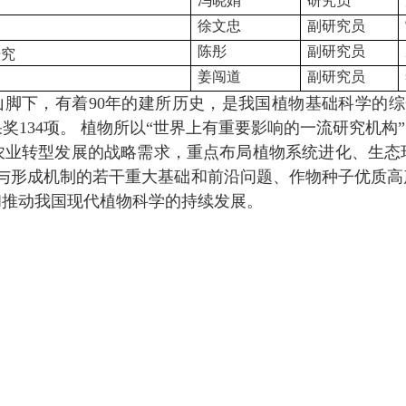
冯晓娟
研究员
徐文忠
副研究员
陈彤
副研究员
研究
姜闯道
副研究员
山脚下，有着
90
年的建所历史，是我国植物基础科学的综
果奖
134
项。
植物所以
“
世界上有重要影响的一流研究机构
”
农业转型发展的战略需求，重点布局植物系统进化、生态
与形成机制的若干重大基础和前沿问题、作物种子优质高
和推动我国现代植物科学的持续发展。