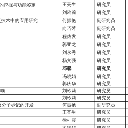
王亮生
研究员
的挖掘与功能鉴定
刘玲莉
研究员
复技术中的应用研究
何振艳
副研究员
向巧萍
副研究员
控
程佑发
研究员
郭亚龙
研究员
刘永秀
研究员
杨文强
研究员
邓馨
研究员
冯晓娟
研究员
郭庆华
研究员
影响
刘玲莉
研究员
刘玲莉
研究员
及分子标记的开发
何振艳
副研究员
王亮生
研究员
徐桂霞
研究员