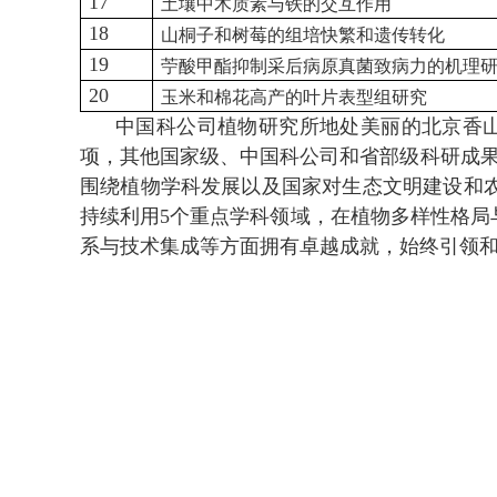
17
土壤中木质素与铁的交互作用
18
山桐子和树莓的组培快繁和遗传转化
19
苧酸甲酯抑制采后病原真菌致病力的机理
20
玉米和棉花高产的叶片表型组研究
中国科公司植物研究所地处美丽的北京香
项，其他国家级、中国科公司和省部级科研成
围绕植物学科发展以及国家对生态文明建设和
持续利用
5
个重点学科领域，在植物多样性格局
系与技术集成等方面拥有卓越成就，始终引领