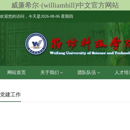
威廉希尔·(williamhill)中文官方网站
欢迎您的访问，今天是
2026-08-06 星期四
网站首页
关于我们
团队队伍
人才培
党建工作