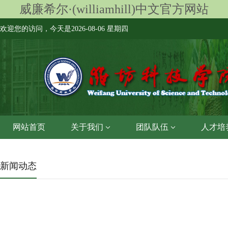
威廉希尔·(williamhill)中文官方网站
欢迎您的访问，今天是
2026-08-06 星期四
网站首页
关于我们
团队队伍
人才培
新闻动态