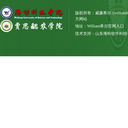
版权所有：威廉希尔·(williamh
方网站
地址：William希尔官网入口
技术支持：山东潍科软件科技